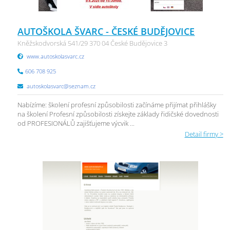
AUTOŠKOLA ŠVARC - ČESKÉ BUDĚJOVICE
Kněžskodvorská 541/29 370 04 České Budějovice 3
www.autoskolasvarc.cz
606 708 925
autoskolasvarc@seznam.cz
Nabízíme: školení profesní způsobilosti začínáme přijímat přihlášky
na školení Profesní způsobilosti získejte základy řidičské dovednosti
od PROFESIONÁLŮ zajišťujeme výcvik ...
Detail firmy >