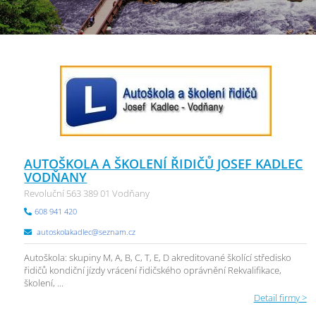
AUTOŠKOLA A ŠKOLENÍ ŘIDIČŮ JOSEF KADLEC
VODŇANY
Revoluční 563 389 01 Vodňany
608 941 420
autoskolakadlec@seznam.cz
Autoškola: skupiny M, A, B, C, T, E, D akreditované školící středisko
řidičů kondiční jízdy vrácení řidičského oprávnění Rekvalifikace,
školení, ...
Detail firmy >