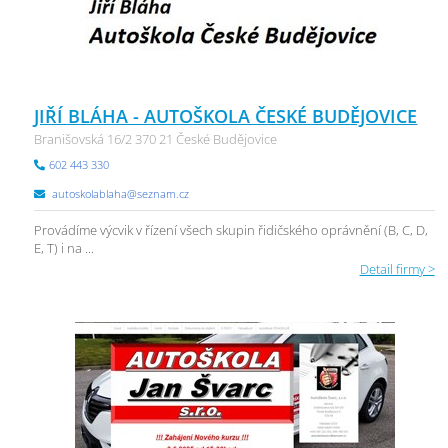
JIŘÍ BLÁHA - AUTOŠKOLA ČESKÉ BUDĚJOVICE
Branišovská 16/2 370 21 České Budějovice
602 443 330
autoskolablaha@seznam.cz
Provádíme výcvik v řízení všech skupin řidičského oprávnění (B, C, D,
E, T) i na ...
Detail firmy >