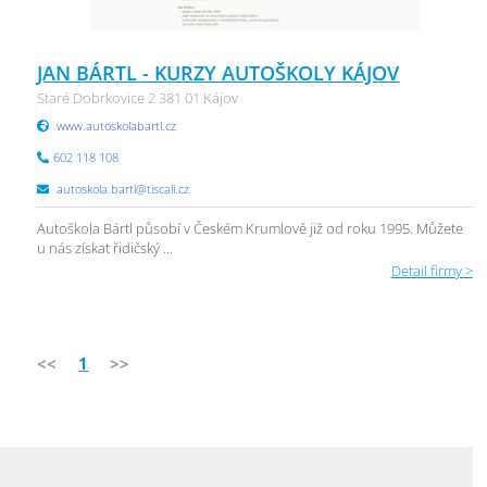
JAN BÁRTL - KURZY AUTOŠKOLY KÁJOV
Staré Dobrkovice 2 381 01 Kájov
www.autoskolabartl.cz
602 118 108
autoskola.bartl@tiscali.cz
Autoškola Bártl působí v Českém Krumlově již od roku 1995. Můžete
u nás získat řidičský ...
Detail firmy >
<<
1
>>