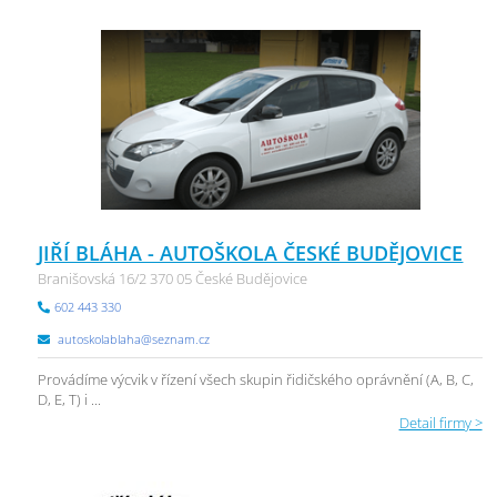
JIŘÍ BLÁHA - AUTOŠKOLA ČESKÉ BUDĚJOVICE
Branišovská 16/2 370 05 České Budějovice
602 443 330
autoskolablaha@seznam.cz
Provádíme výcvik v řízení všech skupin řidičského oprávnění (A, B, C,
D, E, T) i ...
Detail firmy >