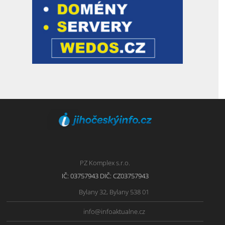
PZ Komplex s.r.o.
IČ: 03757943 DIČ: CZ03757943
Bylany 32, Bylany 538 01
info@infoaktualne.cz