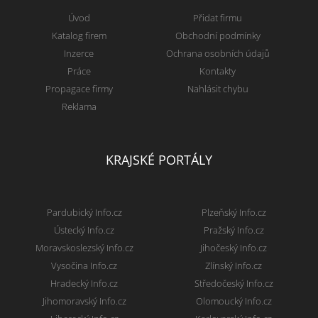
Úvod
Přidat firmu
Katalog firem
Obchodní podmínky
Inzerce
Ochrana osobních údajů
Práce
Kontakty
Propagace firmy
Nahlásit chybu
Reklama
KRAJSKÉ PORTÁLY
Pardubický Info.cz
Plzeňský Info.cz
Ústecký Info.cz
Pražský Info.cz
Moravskoslezský Info.cz
Jihočeský Info.cz
Vysočina Info.cz
Zlínský Info.cz
Hradecký Info.cz
Středočeský Info.cz
Jihomoravský Info.cz
Olomoucký Info.cz