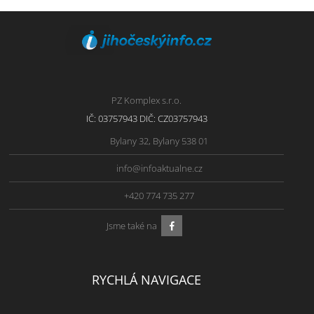
PZ Komplex s.r.o.
IČ: 03757943 DIČ: CZ03757943
Bylany 32, Bylany 538 01
info@infoaktualne.cz
+420 774 735 277
Jsme také na
RYCHLÁ NAVIGACE