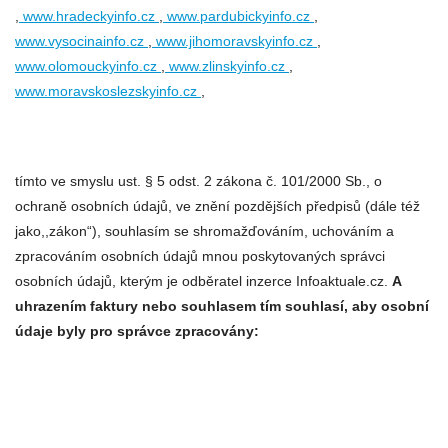
,
www.hradeckyinfo.cz
,
www.pardubickyinfo.cz
,
www.vysocinainfo.cz
,
www.jihomoravskyinfo.cz
,
www.olomouckyinfo.cz
,
www.zlinskyinfo.cz
,
www.moravskoslezskyinfo.cz
,
tímto ve smyslu ust. § 5 odst. 2 zákona č. 101/2000 Sb., o
ochraně osobních údajů, ve znění pozdějších předpisů (dále též
jako,,zákon“), souhlasím se shromažďováním, uchováním a
zpracováním osobních údajů mnou poskytovaných správci
osobních údajů, kterým je odběratel inzerce Infoaktuale.cz.
A
uhrazením faktury nebo souhlasem tím souhlasí, aby osobní
údaje byly pro správce zpracovány: