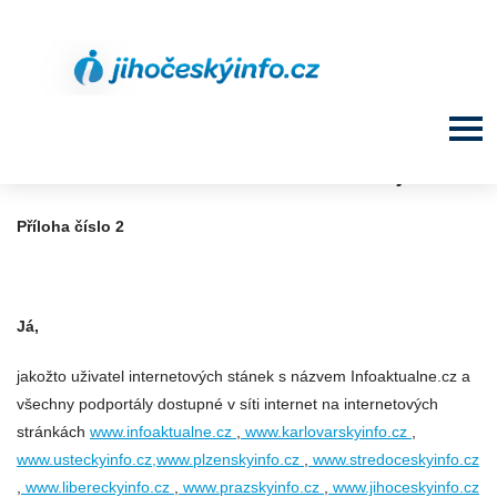
Souhlas s užitím osobních údajů
Příloha číslo 2
Já,
jakožto uživatel internetových stánek s názvem Infoaktualne.cz a
všechny podportály dostupné v síti internet na internetových
stránkách
www.infoaktualne.cz
,
www.karlovarskyinfo.cz
,
www.usteckyinfo.cz,www.plzenskyinfo.cz
,
www.stredoceskyinfo.cz
,
www.libereckyinfo.cz
,
www.prazskyinfo.cz
,
www.jihoceskyinfo.cz