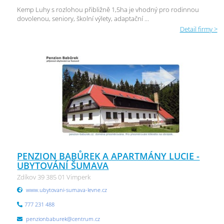
Kemp Luhy s rozlohou přibližně 1,5ha je vhodný pro rodinnou
dovolenou, seniory, školní výlety, adaptační ...
Detail firmy >
PENZION BABŮREK A APARTMÁNY LUCIE -
UBYTOVÁNÍ ŠUMAVA
Zdíkov 39 385 01 Vimperk
www.ubytovani-sumava-levne.cz
777 231 488
penzionbaburek@centrum.cz