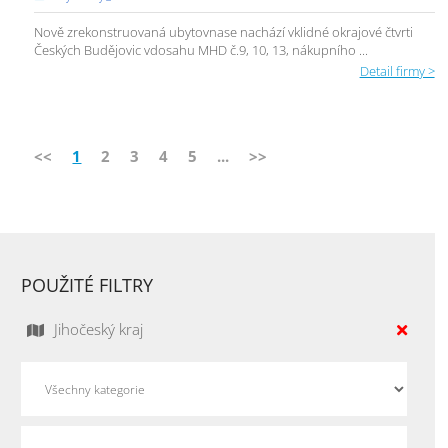
Nově zrekonstruovaná ubytovnase nachází vklidné okrajové čtvrti
Českých Budějovic vdosahu MHD č.9, 10, 13, nákupního ...
Detail firmy >
<<
1
2
3
4
5
...
>>
POUŽITÉ FILTRY
Jihočeský kraj