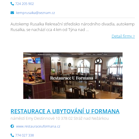
724 205 902
kemprusalka@seznam.cz
Autokemp Rusalka Rekreační středisko národního divadla, autokemp
Rusalka, se nachází cca 4 km od Týna nad ...
Detail firmy >
RESTAURACE A UBYTOVÁNÍ U FORMANA
náměstí Emy Destinnové 10 378 02 Stráž nad Nežárkou
www.restauraceuformana.cz
774 027 338