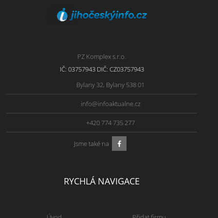
PZ Komplex s.r.o.
IČ: 03757943 DIČ: CZ03757943
Bylany 32, Bylany 538 01
info@infoaktualne.cz
+420 774 735 277
Jsme také na
RYCHLÁ NAVIGACE
Úvod
Přidat firmu