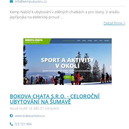
info@kempukuceru.cz
Kemp Nabízí k ubytování v zděných chatkách a pro stany. V areálu
jepřípojka na elektrický proud ...
Detail firmy >
BOKOVA CHATA S.R.O. - CELOROČNÍ
UBYTOVÁNÍ NA ŠUMAVĚ
Nové Hutě 16 385 01 Vimperk
www.bokovachata.cz
723 721 994