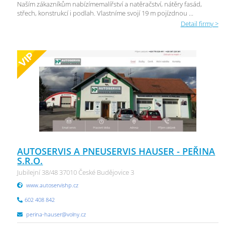
Naším zákazníkům nabízímemalířství a natěračství, nátěry fasád,
střech, konstrukcí i podlah. Vlastníme svojí 19 m pojízdnou ...
Detail firmy >
AUTOSERVIS A PNEUSERVIS HAUSER - PEŘINA
S.R.O.
Jubilejní 38/48 37010 České Budějovice 3
www.autoservishp.cz
602 408 842
perina-hauser@volny.cz