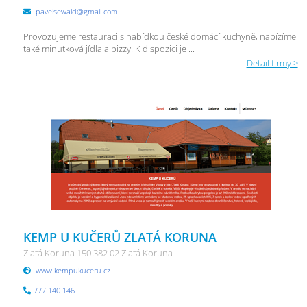
pavelsewald@gmail.com
Provozujeme restauraci s nabídkou české domácí kuchyně, nabízíme
také minutková jídla a pizzy. K dispozici je ...
Detail firmy >
KEMP U KUČERŮ ZLATÁ KORUNA
Zlatá Koruna 150 382 02 Zlatá Koruna
www.kempukuceru.cz
777 140 146