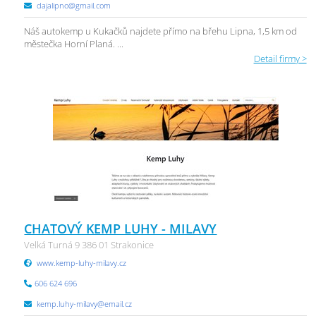
dajalipno@gmail.com
Náš autokemp u Kukačků najdete přímo na břehu Lipna, 1,5 km od
městečka Horní Planá. ...
Detail firmy >
CHATOVÝ KEMP LUHY - MILAVY
Velká Turná 9 386 01 Strakonice
www.kemp-luhy-milavy.cz
606 624 696
kemp.luhy-milavy@email.cz