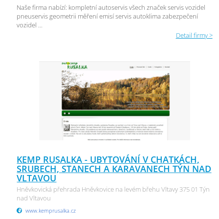
Naše firma nabízí: kompletní autoservis všech značek servis vozidel
pneuservis geometrii měření emisí servis autoklima zabezpečení
vozidel ...
Detail firmy >
KEMP RUSALKA - UBYTOVÁNÍ V CHATKÁCH,
SRUBECH, STANECH A KARAVANECH TÝN NAD
VLTAVOU
Hněvkovická přehrada Hněvkovice na levém břehu Vltavy 375 01 Týn
nad Vltavou
www.kemprusalka.cz