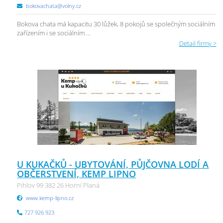
bokovachata@volny.cz
Bokova chata má kapacitu 30 lůžek, 8 pokojů se společným sociálním
zařízením i se sociálním ...
Detail firmy >
U KUKAČKŮ - UBYTOVÁNÍ, PŮJČOVNA LODÍ A
OBČERSTVENÍ, KEMP LIPNO
Pihlov 99 382 26 Horní Planá
www.kemp-lipno.cz
727 926 923