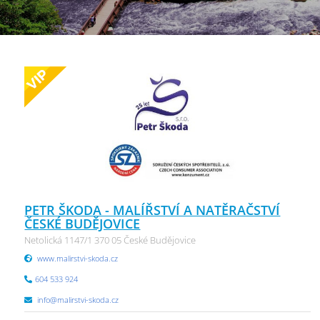
PETR ŠKODA - MALÍŘSTVÍ A NATĚRAČSTVÍ
ČESKÉ BUDĚJOVICE
Netolická 1147/1 370 05 České Budějovice
www.malirstvi-skoda.cz
604 533 924
info@malirstvi-skoda.cz