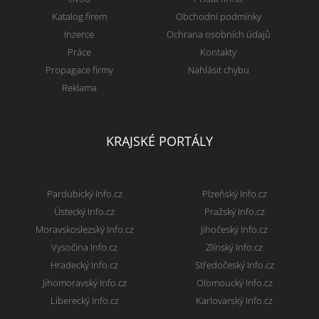
Katalog firem
Obchodní podmínky
Inzerce
Ochrana osobních údajů
Práce
Kontakty
Propagace firmy
Nahlásit chybu
Reklama
KRAJSKÉ PORTÁLY
Pardubický Info.cz
Plzeňský Info.cz
Ústecký Info.cz
Pražský Info.cz
Moravskoslezský Info.cz
Jihočeský Info.cz
Vysočina Info.cz
Zlínský Info.cz
Hradecký Info.cz
Středočeský Info.cz
Jihomoravský Info.cz
Olomoucký Info.cz
Liberecký Info.cz
Karlovarský Info.cz