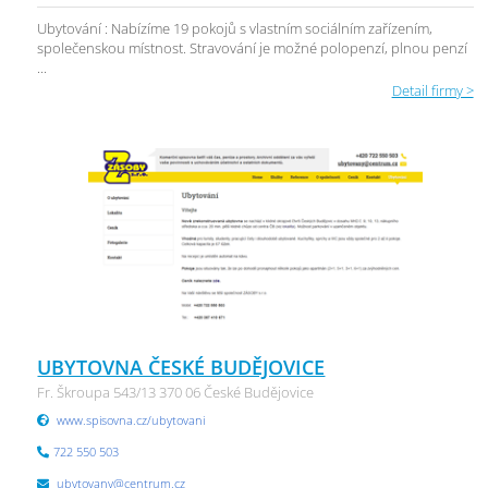
Ubytování : Nabízíme 19 pokojů s vlastním sociálním zařízením,
společenskou místnost. Stravování je možné polopenzí, plnou penzí
...
Detail firmy >
UBYTOVNA ČESKÉ BUDĚJOVICE
Fr. Škroupa 543/13 370 06 České Budějovice
www.spisovna.cz/ubytovani
722 550 503
ubytovany@centrum.cz