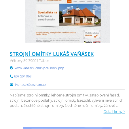
STROJNÍ OMÍTKY LUKÁŠ VAŇÁSEK
Větrovy 89 39001 Tábor
www.vanasek-omitky.cz/index.php
607 504 968
l.vanasek@seznam.cz
Nabízíme: strojní omítky, lehčené strojní omítky, zateplování fasád,
strojní betonové podlahy, strojní omítky Bžezolit, vylívaní nivelačních
podlah, šlechtěné strojní omítky, šlechtěné ruční omítky, žárové ...
Detail firmy >