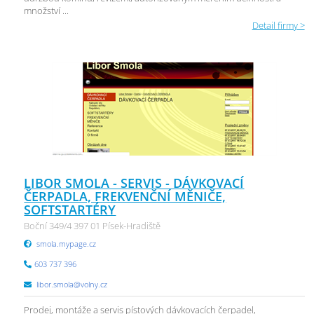
množství ...
Detail firmy >
LIBOR SMOLA - SERVIS - DÁVKOVACÍ
ČERPADLA, FREKVENČNÍ MĚNIČE,
SOFTSTARTÉRY
Boční 349/4 397 01 Písek-Hradiště
smola.mypage.cz
603 737 396
libor.smola@volny.cz
Prodej, montáže a servis pístových dávkovacích čerpadel,