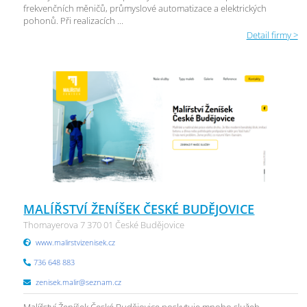
frekvenčních měničů, průmyslové automatizace a elektrických
pohonů. Při realizacích ...
Detail firmy >
MALÍŘSTVÍ ŽENÍŠEK ČESKÉ BUDĚJOVICE
Thomayerova 7 370 01 České Budějovice
www.malirstvizenisek.cz
736 648 883
zenisek.malir@seznam.cz