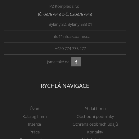
PZ Komplex s.r.o.
IČ: 03757943 DIČ: CZ03757943
Bylany 32, Bylany 538 01
info@infoaktualne.cz
+420 774 735 277
Jsme také na
RYCHLÁ NAVIGACE
Úvod
Přidat firmu
Katalog firem
Obchodní podmínky
Inzerce
Ochrana osobních údajů
Práce
Kontakty