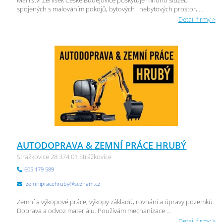
Malířství Ženíšek České Budějovice poskytuje mnoho služeb
spojených s malováním pokojů, bytových i nebytových prostor, ...
Detail firmy >
AUTODOPRAVA & ZEMNÍ PRÁCE HRUBÝ
Strážkovice 28 374 01 Strážkovice
605 179 589
zemnipracehruby@seznam.cz
Zemní a výkopové práce, výkopy základů, rovnání a úpravy pozemků.
Doprava a odvoz materiálu. Používám mechanizace ...
Detail firmy >