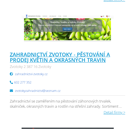
ZAHRADNICTVÍ ZVOTOKY - PĚSTOVÁNÍ A
PRODEJ KVĚTIN A OKRASNÝCH TRAVIN
Zvotoky 2 387 16 Zvotoky
zahradnictvi-zvotoky.cz
602 277 352
zvotokyzahradnictvi@seznam.cz
Zahradnictví se zaměřením na pěstování záhonových trvalek,
skalniček, okrasných travin a rostlin na střešní zahrady. Sortiment ...
Detail firmy >