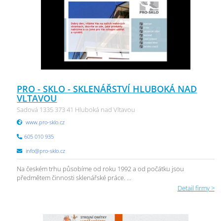
PRO - SKLO - SKLENÁŘSTVÍ HLUBOKÁ NAD
VLTAVOU
Sadová 1335 373 41 Hluboká nad Vltavou
www.pro-sklo.cz
605 010 935
info@pro-sklo.cz
Na českém trhu působíme od roku 1992 a od počátku jsou
předmětem činnosti sklenářské práce. ...
Detail firmy >