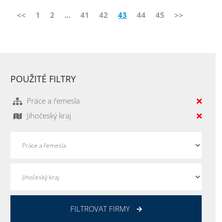
<<
1
2
...
41
42
43
44
45
>>
POUŽITÉ FILTRY
Práce a řemesla
Jihočeský kraj
FILTROVAT FIRMY