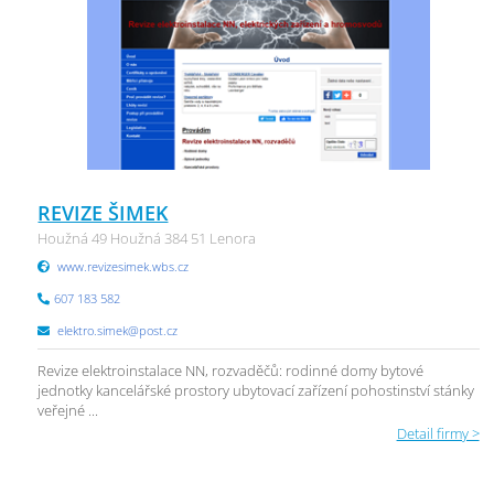
REVIZE ŠIMEK
Houžná 49 Houžná 384 51 Lenora
www.revizesimek.wbs.cz
607 183 582
elektro.simek@post.cz
Revize elektroinstalace NN, rozvaděčů: rodinné domy bytové
jednotky kancelářské prostory ubytovací zařízení pohostinství stánky
veřejné ...
Detail firmy >