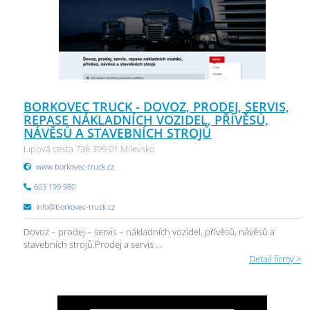
BORKOVEC TRUCK - DOVOZ, PRODEJ, SERVIS,
REPASE NÁKLADNÍCH VOZIDEL, PŘÍVĚSŮ,
NÁVĚSŮ A STAVEBNÍCH STROJŮ
Lipová cesta 736 399 01 Milevsko
www.borkovec-truck.cz
603 199 980
info@borkovec-truck.cz
Dovoz – prodej – servis – nákladních vozidel, přívěsů, návěsů a
stavebních strojů.Prodej a servis ...
Detail firmy >