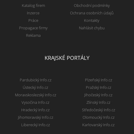
Katalog firem
Obchodní podmínky
Inzerce
Ochrana osobních údajů
Práce
Kontakty
Propagace firmy
Nahlásit chybu
Reklama
KRAJSKÉ PORTÁLY
Pardubický Info.cz
Plzeňský Info.cz
Ústecký Info.cz
Pražský Info.cz
Moravskoslezský Info.cz
Jihočeský Info.cz
Vysočina Info.cz
Zlínský Info.cz
Hradecký Info.cz
Středočeský Info.cz
Jihomoravský Info.cz
Olomoucký Info.cz
Liberecký Info.cz
Karlovarský Info.cz