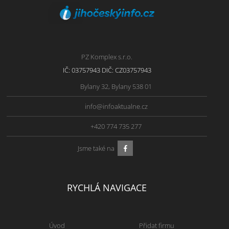
PZ Komplex s.r.o.
IČ: 03757943 DIČ: CZ03757943
Bylany 32, Bylany 538 01
info@infoaktualne.cz
+420 774 735 277
Jsme také na
RYCHLÁ NAVIGACE
Úvod
Přidat firmu