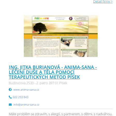
Detail firmy >
ING. JITKA BURIANOVÁ - ANIMA-SANA -
LÉČENÍ DUŠE A TĚLA POMOCÍ
TERAPEUTICKÝCH METOD PÍSEK
Budovcova 2530 - 2. patro 397 01 Písek
www.anima-sana.cz
602 253 843
info@anima-sana.cz
Máte problém se zdravím, s alergií, s partnerem, s dětmi, s nadváhou,