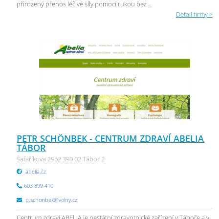
přirozený přenos léčivé síly pomocí rukou bez ...
Detail firmy >
PETR SCHÖNBEK - CENTRUM ZDRAVÍ ABELIA
TÁBOR
Šafaříkova 2962 390 02 Tábor 2
abelia.cz
603 899 410
p.schonbek@volny.cz
Centrum zdraví ABELIA je nestátní zdravotnické zařízení v Táboře a v