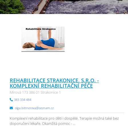
REHABILITACE STRAKONICE, S.R.O. -
KOMPLEXNÍ REHABILITAČNÍ PÉČE
Mírová 173 386 01 Strakonice 1
383 334 484
olga.bittnerova@seznam.cz
Komplexní rehabilitace pro děti i dospělé. Terapie možná také bez
doporučení lékaře. Okamžitá pomoc - ...