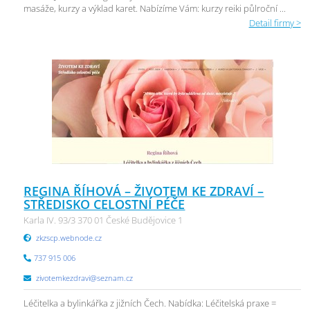
masáže, kurzy a výklad karet. Nabízíme Vám: kurzy reiki půlroční ...
Detail firmy >
REGINA ŘÍHOVÁ – ŽIVOTEM KE ZDRAVÍ –
STŘEDISKO CELOSTNÍ PÉČE
Karla IV. 93/3 370 01 České Budějovice 1
zkzscp.webnode.cz
737 915 006
zivotemkezdravi@seznam.cz
Léčitelka a bylinkářka z jižních Čech. Nabídka: Léčitelská praxe =