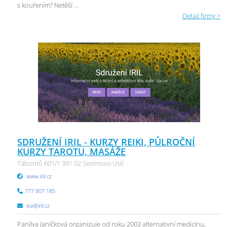
s kouřením? Netěší ...
Detail firmy >
SDRUŽENÍ IRIL - KURZY REIKI, PŮLROČNÍ
KURZY TAROTU, MASÁŽE
Táboritů 601/1 391 02 Sezimovo Ústí
www.iril.cz
777 807 185
iva@iril.cz
PaníIva Janíčková organizuje od roku 2003 alternativní medicínu,