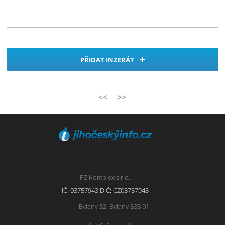
PŘIDAT INZERÁT
<<
>>
PZ Komplex s.r.o.
IČ: 03757943 DIČ: CZ03757943
Bylany 32, Bylany 538 01