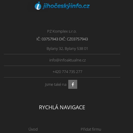
PZ Komplex s.r.o.
IČ: 03757943 DIČ: CZ03757943
Bylany 32, Bylany 538 01
info@infoaktualne.cz
+420 774 735 277
Jsme také na
RYCHLÁ NAVIGACE
Úvod
Přidat firmu