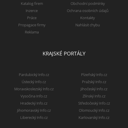
Katalog firem
Obchodní podmínky
Inzerce
Ochrana osobních údajů
Práce
Kontakty
Propagace firmy
Nahlásit chybu
Reklama
KRAJSKÉ PORTÁLY
Pardubický Info.cz
Plzeňský Info.cz
Ústecký Info.cz
Pražský Info.cz
Moravskoslezský Info.cz
Jihočeský Info.cz
Vysočina Info.cz
Zlínský Info.cz
Hradecký Info.cz
Středočeský Info.cz
Jihomoravský Info.cz
Olomoucký Info.cz
Liberecký Info.cz
Karlovarský Info.cz