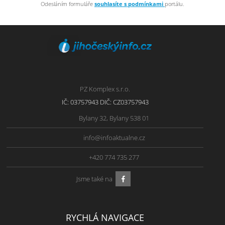
Odesláním formuláře
souhlasíte s podmínkami
portálu.
PZ Komplex s.r.o.
IČ: 03757943 DIČ: CZ03757943
Bylany 32, Bylany 538 01
info@infoaktualne.cz
+420 774 735 277
Jsme také na
RYCHLÁ NAVIGACE