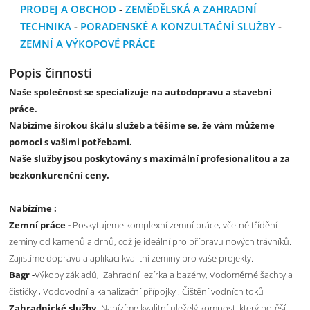
PRODEJ A OBCHOD
-
ZEMĚDĚLSKÁ A ZAHRADNÍ
TECHNIKA
-
PORADENSKÉ A KONZULTAČNÍ SLUŽBY
-
ZEMNÍ A VÝKOPOVÉ PRÁCE
Popis činnosti
Naše společnost se specializuje na autodopravu a stavební
práce.
Nabízíme širokou škálu služeb a těšíme se, že vám můžeme
pomoci s vašimi potřebami.
Naše služby jsou poskytovány s maximální profesionalitou a za
bezkonkurenční ceny.
Nabízíme :
Zemní práce -
Poskytujeme komplexní zemní práce, včetně třídění
zeminy od kamenů a drnů, což je ideální pro přípravu nových trávníků.
Zajistíme dopravu a aplikaci kvalitní zeminy pro vaše projekty.
Bagr -
Výkopy základů, Zahradní jezírka a bazény, Vodoměrné šachty a
čističky , Vodovodní a kanalizační přípojky , Čištění vodních toků
Zahradnické služby
- Nabízíme kvalitní uleželý kompost, který potěší