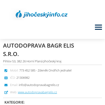
AUTODOPRAVA BAGR ELIS
S.R.O.
Pihlov 53, 382 26 Horní Planá Jihočeský kraj
Mobil:
773 452 585 - Zdeněk Ondřich jednatel
IČO:
21306982
Email:
info@autodopravabagrelis.cz
Web:
www.autodopravabagrelis.cz
KATEGORIE: