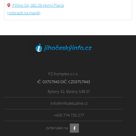
Pihlov 53, 382 26 Horní Planá
(zobrazit na mapě)
PZ Komplex s.r.o.
IČ: 03757943 DIČ: CZ03757943
Bylany 32, Bylany 538 01
info@infoaktualne.cz
+420 774 735 277
Jsme také na