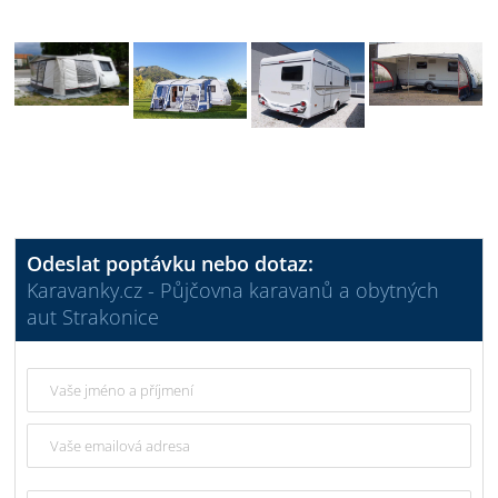
Odeslat poptávku nebo dotaz:
Karavanky.cz - Půjčovna karavanů a obytných
aut Strakonice