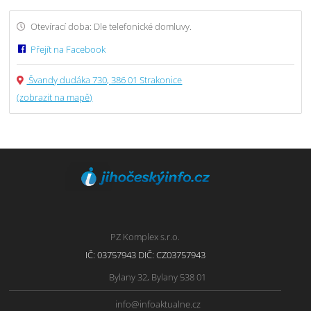
Otevírací doba: Dle telefonické domluvy.
Přejít na Facebook
Švandy dudáka 730, 386 01 Strakonice
(zobrazit na mapě)
PZ Komplex s.r.o.
IČ: 03757943 DIČ: CZ03757943
Bylany 32, Bylany 538 01
info@infoaktualne.cz