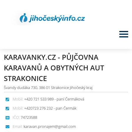
KARAVANKY.CZ - PŮJČOVNA
KARAVANŮ A OBYTNÝCH AUT
STRAKONICE
Švandy dudáka 730, 386 01 Strakonice Jihočeský kraj
Mobil:
+420 721 533 989 - paní Čermáková
Mobil:
+420723 276 232 - pan Čermák
IČO:
74723588
Email:
karavan.pronajem@gmail.com