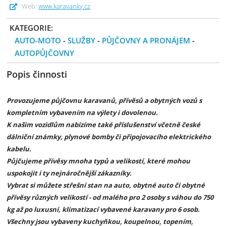
Web:
www.karavanky.cz
KATEGORIE:
AUTO-MOTO
-
SLUŽBY
-
PŮJČOVNY A PRONÁJEM
-
AUTOPŮJČOVNY
Popis činnosti
Provozujeme půjčovnu karavanů, přívěsů a obytných vozů s
kompletním vybavením na výlety i dovolenou.
K našim vozidlům nabízíme také příslušenství včetně české
dálniční známky, plynové bomby či připojovacího elektrického
kabelu.
Půjčujeme přívěsy mnoha typů a velikostí, které mohou
uspokojit i ty nejnáročnější zákazníky.
Vybrat si můžete střešní stan na auto, obytné auto či obytné
přívěsy různých velikostí - od malého pro 2 osoby s váhou do 750
kg až po luxusní, klimatizací vybavené karavany pro 6 osob.
Všechny jsou vybaveny kuchyňkou, koupelnou, topením,