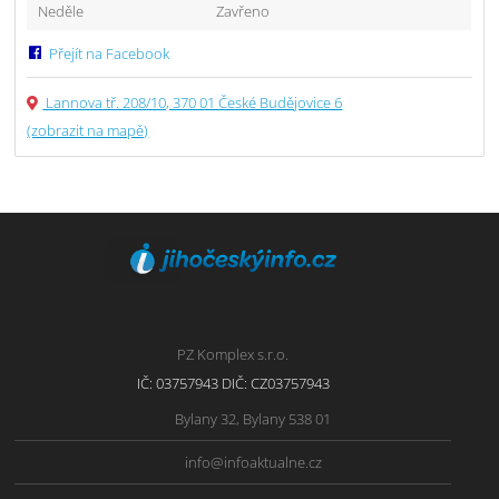
Neděle
Zavřeno
Přejít na Facebook
Lannova tř. 208/10, 370 01 České Budějovice 6
(zobrazit na mapě)
PZ Komplex s.r.o.
IČ: 03757943 DIČ: CZ03757943
Bylany 32, Bylany 538 01
info@infoaktualne.cz