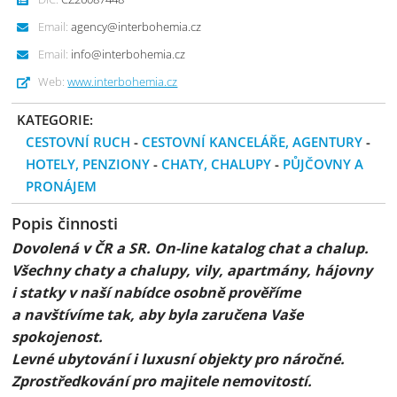
Email:
agency@interbohemia.cz
Email:
info@interbohemia.cz
Web:
www.interbohemia.cz
KATEGORIE:
CESTOVNÍ RUCH
-
CESTOVNÍ KANCELÁŘE, AGENTURY
-
HOTELY, PENZIONY
-
CHATY, CHALUPY
-
PŮJČOVNY A
PRONÁJEM
Popis činnosti
Dovolená v ČR a SR. On-line katalog chat a chalup.
Všechny chaty a chalupy, vily, apartmány, hájovny
i statky v naší nabídce osobně prověříme
a navštívíme tak, aby byla zaručena Vaše
spokojenost.
Levné ubytování i luxusní objekty pro náročné.
Zprostředkování pro majitele nemovitostí.