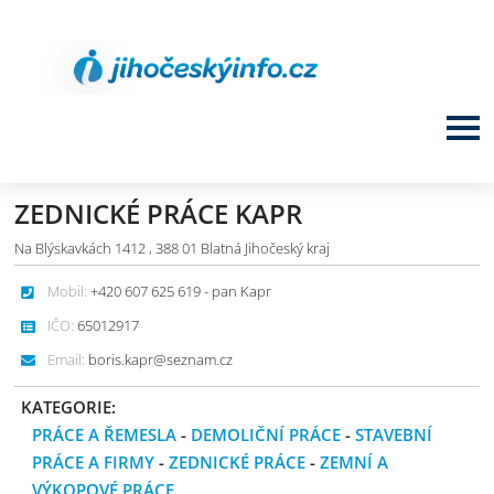
ZEDNICKÉ PRÁCE KAPR
Na Blýskavkách 1412 , 388 01 Blatná Jihočeský kraj
Mobil:
+420 607 625 619 - pan Kapr
IČO:
65012917
Email:
boris.kapr@seznam.cz
KATEGORIE:
PRÁCE A ŘEMESLA
-
DEMOLIČNÍ PRÁCE
-
STAVEBNÍ
PRÁCE A FIRMY
-
ZEDNICKÉ PRÁCE
-
ZEMNÍ A
VÝKOPOVÉ PRÁCE