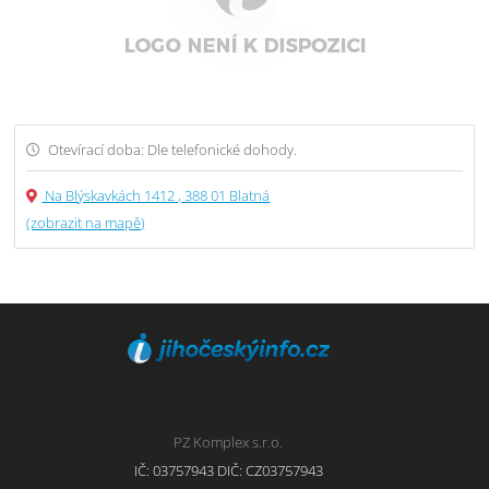
Otevírací doba: Dle telefonické dohody.
Na Blýskavkách 1412 , 388 01 Blatná
(zobrazit na mapě)
PZ Komplex s.r.o.
IČ: 03757943 DIČ: CZ03757943