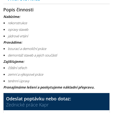
Popis činnosti
Nabízíme:
rekonstrukce
opravy staveb
jádrové vrtání
Provádíme:
bourací a demoliční práce
demontáž staveb a jejich součástí
Zajišťujeme:
čištění střech
zemní a výkopové práce
terénní úpravy
Pronajímáme lešení a poskytujeme nákladní přepravu.
Odeslat poptávku nebo dotaz:
Zednické práce Kapr