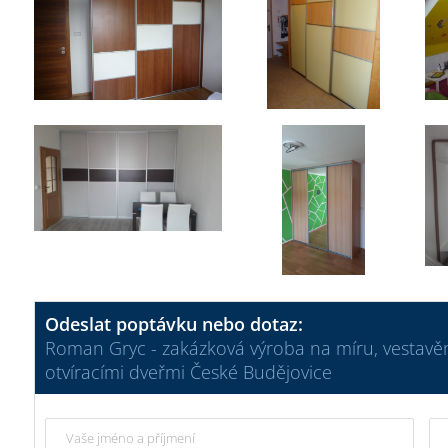
Odeslat poptávku nebo dotaz:
Roman Gryc - zakázková výroba na míru, vestavě
otvíracími dveřmi České Budějovice