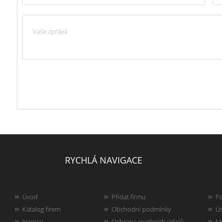
RYCHLÁ NAVIGACE
Úvod
Přidat firmu
Pa
Katalog firem
Obchodní podmínky
Ús
Inzerce
Ochrana osobních údajů
Mo