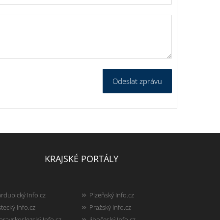
Odeslat zprávu
KRAJSKÉ PORTÁLY
rdubický Info.cz
Plzeňský Info.cz
tecký Info.cz
Pražský Info.cz
ravskoslezský Info.cz
Jihočeský Info.cz