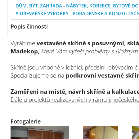
DŮM, BYT, ZAHRADA
-
NÁBYTEK, KOBERCE, BYTOVÉ D
A DŘEVAŘSKÉ VÝROBKY
-
PORADENSKÉ A KONZULTAČN
Popis činnosti
Vyrábíme
vestavěné skříně s posuvnými, skl
Madekop,
které Vám vyřeší problémy s úložným
Skříně jsou
vhodné v ložnici, předsíni, obývacím či
Specializujeme se na
podkrovní vestavné skří
Zaměření na místě, návrh skříně a kalkul
Dále u projektů realizovaných v rámci jihočeského
Fotogalerie