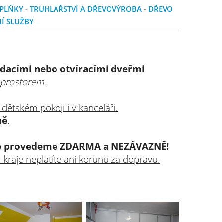
OPLŇKY
-
TRUHLÁŘSTVÍ A DŘEVOVÝROBA
-
DŘEVO
Í SLUŽBY
ádacími nebo otvíracími dveřmi
 prostorem.
 dětském pokoji i v kanceláři.
ně
.
ace provedeme ZDARMA a NEZÁVAZNĚ!
 kraje neplatíte ani korunu za dopravu.