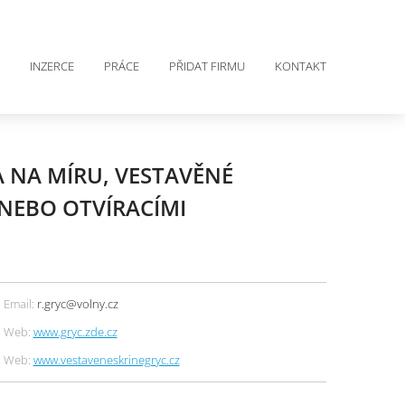
INZERCE
PRÁCE
PŘIDAT FIRMU
KONTAKT
 NA MÍRU, VESTAVĚNÉ
 NEBO OTVÍRACÍMI
Email:
r.gryc@volny.cz
Web:
www.gryc.zde.cz
Web:
www.vestaveneskrinegryc.cz