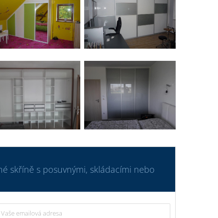
né skříně s posuvnými, skládacími nebo