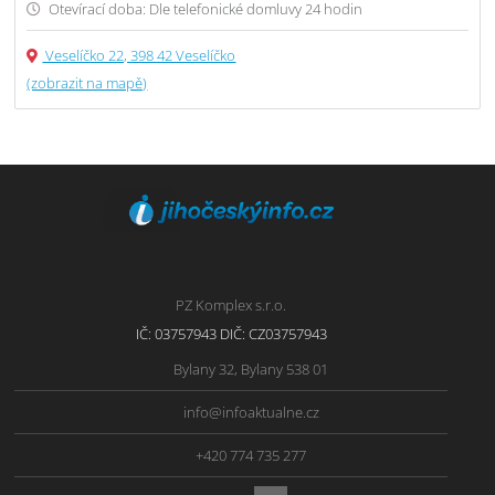
Otevírací doba: Dle telefonické domluvy 24 hodin
Veselíčko 22, 398 42 Veselíčko
(zobrazit na mapě)
PZ Komplex s.r.o.
IČ: 03757943 DIČ: CZ03757943
Bylany 32, Bylany 538 01
info@infoaktualne.cz
+420 774 735 277