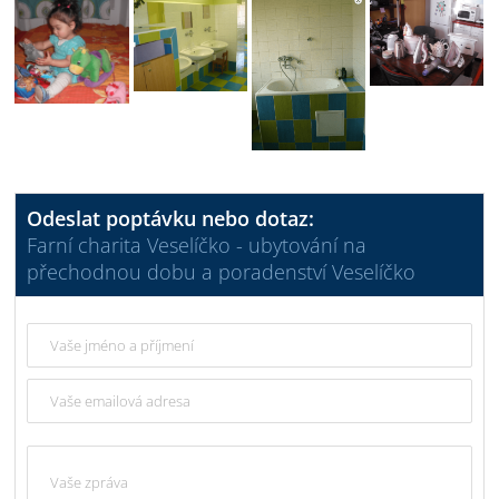
Odeslat poptávku nebo dotaz:
Farní charita Veselíčko - ubytování na
přechodnou dobu a poradenství Veselíčko