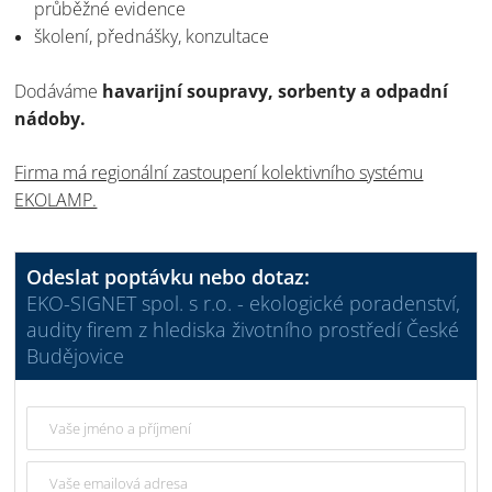
průběžné evidence
školení, přednášky, konzultace
Dodáváme
havarijní soupravy, sorbenty a odpadní
nádoby.
Firma má regionální zastoupení kolektivního systému
EKOLAMP.
Odeslat poptávku nebo dotaz:
EKO-SIGNET spol. s r.o. - ekologické poradenství,
audity firem z hlediska životního prostředí České
Budějovice