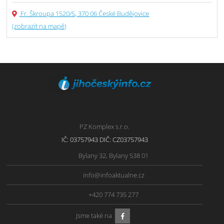
Fr. Škroupa 1520/5, 370 06 České Budějovice
(zobrazit na mapě)
PZ Komplex s.r.o.
IČ: 03757943 DIČ: CZ03757943
Bylany 32, Bylany 538 01
info@infoaktualne.cz
+420 774 735 277
Jsme také na