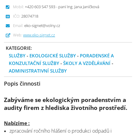
Mobil:
+420 603 547 593 - paní Ing. Jana Janíčková
IČO:
28074718
Email:
eko-signet@volny.cz
Web:
www.eko-signet.cz
KATEGORIE:
SLUŽBY
-
EKOLOGICKÉ SLUŽBY
-
PORADENSKÉ A
KONZULTAČNÍ SLUŽBY
-
ŠKOLY A VZDĚLÁVÁNÍ
-
ADMINISTRATIVNÍ SLUŽBY
Popis činnosti
Zabýváme se ekologickým poradenstvím a
audity firem z hlediska životního prostředí.
Nabízíme :
zpracování ročního hlášení o produkci odpadů i