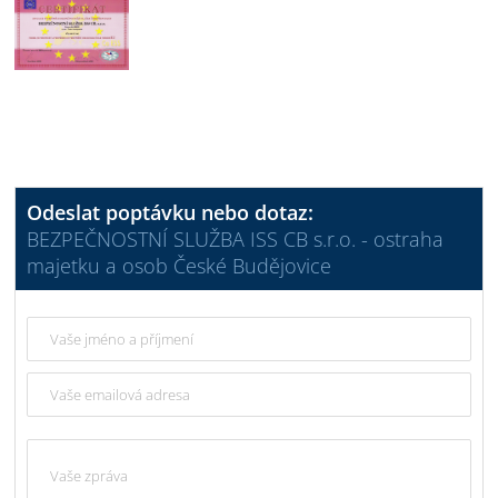
Odeslat poptávku nebo dotaz:
BEZPEČNOSTNÍ SLUŽBA ISS CB s.r.o. - ostraha
majetku a osob České Budějovice