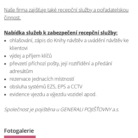
Naše firma zajišťuje také recepční služby a pořadatelskou
činnost.
Nabídka služeb k zabezpečení recepční služby:
ohlašování, zápis do Knihy návštěv a uvádění návštěv ke
klientovi
výdej a příjem klíčů
převzetí příchozí pošty, její roztřídění a předání
adresátům
rezervace jednacích místností
obsluha systémů EZS, EPS a CCTV
evidence vjezdu a výjezdu vozidel apod.
Společnost je pojištěna u GENERALI POJIŠŤOVNY a.s.
Fotogalerie