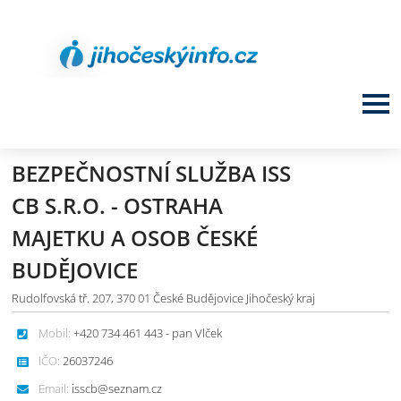
BEZPEČNOSTNÍ SLUŽBA ISS
CB S.R.O. - OSTRAHA
MAJETKU A OSOB ČESKÉ
BUDĚJOVICE
Rudolfovská tř. 207, 370 01 České Budějovice Jihočeský kraj
Mobil:
+420 734 461 443 - pan Vlček
IČO:
26037246
Email:
isscb@seznam.cz