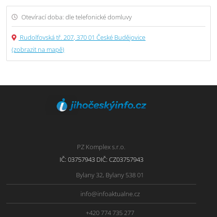
Otevírací doba: dle telefonické domluvy
Rudolfovská tř. 207, 370 01 České Budějovice
(zobrazit na mapě)
PZ Komplex s.r.o.
IČ: 03757943 DIČ: CZ03757943
Bylany 32, Bylany 538 01
info@infoaktualne.cz
+420 774 735 277