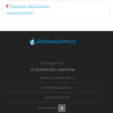
Újezdec 29, 384 22 Újezdec
(zobrazit na mapě)
PZ Komplex s.r.o.
IČ: 03757943 DIČ: CZ03757943
Bylany 32, Bylany 538 01
info@infoaktualne.cz
+420 774 735 277
Jsme také na