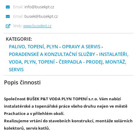
Email:
info@busekpt.cz
Email:
busek@busekpt.cz
Web:
www.busekpt.cz
KATEGORIE:
PALIVO, TOPENÍ, PLYN
-
OPRAVY A SERVIS
-
PORADENSKÉ A KONZULTAČNÍ SLUŽBY
-
INSTALATÉŘI,
VODA, PLYN, TOPENÍ
-
ČERPADLA - PRODEJ, MONTÁŽ,
SERVIS
Popis činnosti
Společnost BUŠEK P&T VODA PLYN TOPENÍ s.r.o. Vám nabízí
instalatérské a topenářské práce všeho druhu nejen ve městě
Prachatice a v přilehlém okolí.
Realizujeme vrtání do stavebních konstrukcí, montáže solárních
kolektorů, servis kotlů.