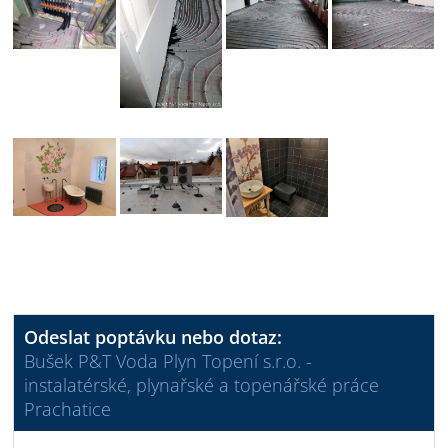
Odeslat poptávku nebo dotaz:
Bušek P&T Voda Plyn Topení s.r.o. -
instalatérské, plynařské a topenářské práce
Prachatice