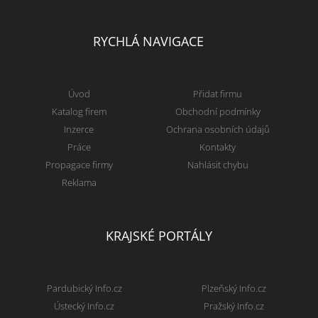
RYCHLÁ NAVIGACE
Úvod
Přidat firmu
Katalog firem
Obchodní podmínky
Inzerce
Ochrana osobních údajů
Práce
Kontakty
Propagace firmy
Nahlásit chybu
Reklama
KRAJSKÉ PORTÁLY
Pardubický Info.cz
Plzeňský Info.cz
Ústecký Info.cz
Pražský Info.cz