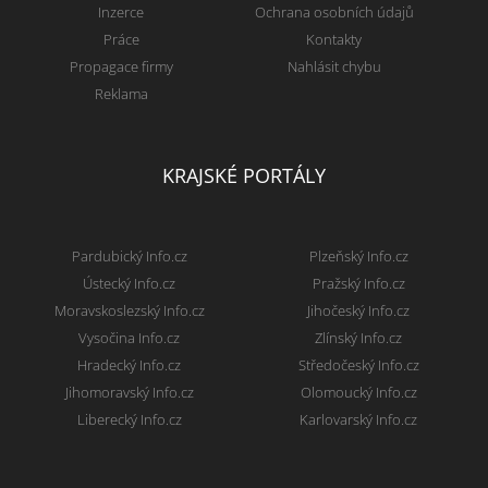
Inzerce
Ochrana osobních údajů
Práce
Kontakty
Propagace firmy
Nahlásit chybu
Reklama
KRAJSKÉ PORTÁLY
Pardubický Info.cz
Plzeňský Info.cz
Ústecký Info.cz
Pražský Info.cz
Moravskoslezský Info.cz
Jihočeský Info.cz
Vysočina Info.cz
Zlínský Info.cz
Hradecký Info.cz
Středočeský Info.cz
Jihomoravský Info.cz
Olomoucký Info.cz
Liberecký Info.cz
Karlovarský Info.cz