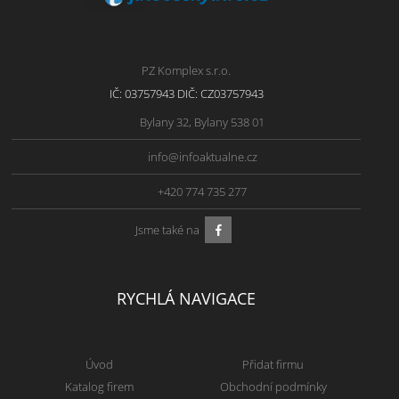
PZ Komplex s.r.o.
IČ: 03757943 DIČ: CZ03757943
Bylany 32, Bylany 538 01
info@infoaktualne.cz
+420 774 735 277
Jsme také na
RYCHLÁ NAVIGACE
Úvod
Přidat firmu
Katalog firem
Obchodní podmínky