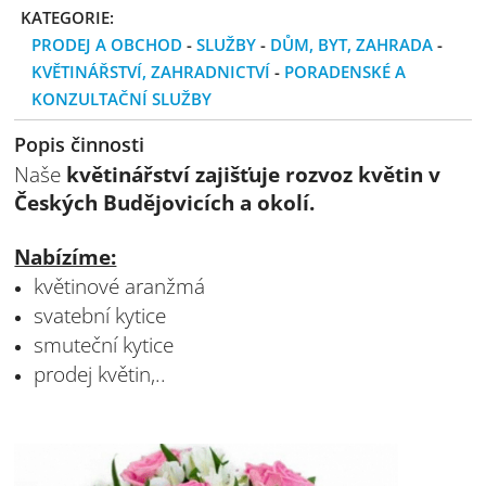
KATEGORIE:
PRODEJ A OBCHOD
-
SLUŽBY
-
DŮM, BYT, ZAHRADA
-
KVĚTINÁŘSTVÍ, ZAHRADNICTVÍ
-
PORADENSKÉ A
KONZULTAČNÍ SLUŽBY
Popis činnosti
Naše
květinářství zajišťuje rozvoz květin v
Českých Budějovicích a okolí.
Nabízíme:
květinové aranžmá
svatební kytice
smuteční kytice
prodej květin,..