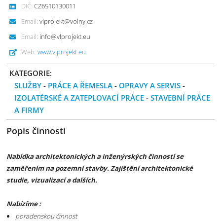
DIČ:
CZ6510130011
Email:
vlprojekt@volny.cz
Email:
info@vlprojekt.eu
Web:
www.vlprojekt.eu
KATEGORIE:
SLUŽBY
-
PRÁCE A ŘEMESLA
-
OPRAVY A SERVIS
-
IZOLATÉRSKÉ A ZATEPLOVACÍ PRÁCE
-
STAVEBNÍ PRÁCE
A FIRMY
Popis činnosti
Nabídka architektonických a inženýrských činností se
zaměřením na pozemní stavby. Zajištění architektonické
studie, vizualizací a dalších.
Nabízíme :
poradenskou činnost