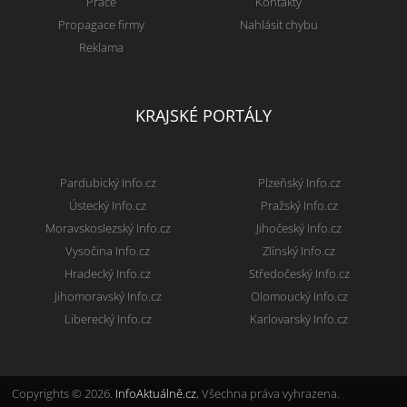
Práce
Kontakty
Propagace firmy
Nahlásit chybu
Reklama
KRAJSKÉ PORTÁLY
Pardubický Info.cz
Plzeňský Info.cz
Ústecký Info.cz
Pražský Info.cz
Moravskoslezský Info.cz
Jihočeský Info.cz
Vysočina Info.cz
Zlínský Info.cz
Hradecký Info.cz
Středočeský Info.cz
Jihomoravský Info.cz
Olomoucký Info.cz
Liberecký Info.cz
Karlovarský Info.cz
Copyrights © 2026.
InfoAktuálně.cz
, Všechna práva vyhrazena.