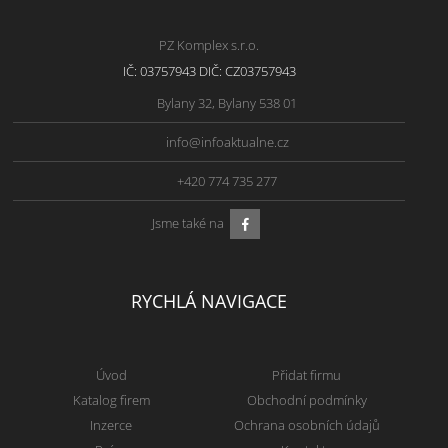
PZ Komplex s.r.o.
IČ: 03757943 DIČ: CZ03757943
Bylany 32, Bylany 538 01
info@infoaktualne.cz
+420 774 735 277
Jsme také na
RYCHLÁ NAVIGACE
Úvod
Přidat firmu
Katalog firem
Obchodní podmínky
Inzerce
Ochrana osobních údajů