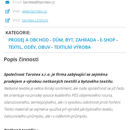
Email:
tarotex@tarotex.cz
Web:
www.tarotex.cz
Web:
tarotex.cz/shop
KATEGORIE:
PRODEJ A OBCHOD
-
DŮM, BYT, ZAHRADA
-
E-SHOP
-
TEXTIL, ODĚV, OBUV
-
TEXTILNÍ VÝROBA
Popis činnosti
Společnost Tarotex s.r.o. je firma zabývající se zejména
prodejem a výrobou netkaných textilii a bytového textilu.
Netkané textilie je velice široký sortiment, ale naše společnost se již řadu
let orientuje na prodej vysoce kvalitního PES objemového rouna,
silanizovsného, termopojivého, ale i s vysokou odolnosti proti hoření.
Tento materiál se zejména využívá při výrobě jak bytového textilu,
čalounického průmyslu, ale i v oděvním průmyslu.