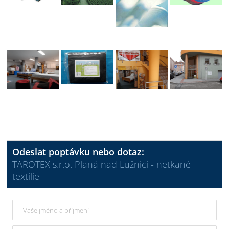
Odeslat poptávku nebo dotaz:
TAROTEX s.r.o. Planá nad Lužnicí - netkané
textilie