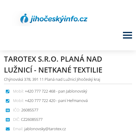
TAROTEX S.R.O. PLANÁ NAD
LUŽNICÍ - NETKANÉ TEXTILIE
Chýnovská 378, 391 11 Planá nad Lužnicí Jihočeský kraj
Mobil:
+420 777 722 468 - pan Jablonovský
Mobil:
+420 777 722 420 - paní Heřmanová
IČO:
26085577
DIČ:
CZ26085577
Email:
jablonovsky@tarotex.cz