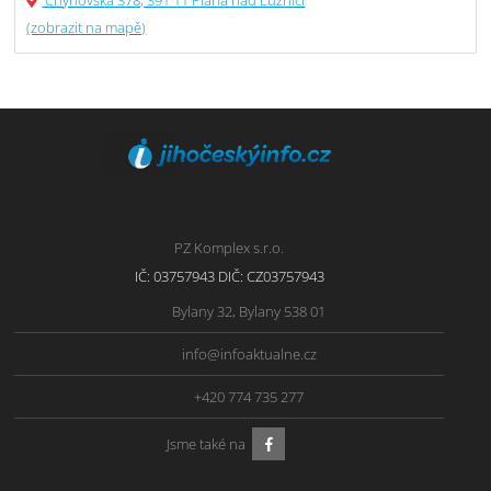
Chýnovská 378, 391 11 Planá nad Lužnicí
(zobrazit na mapě)
PZ Komplex s.r.o.
IČ: 03757943 DIČ: CZ03757943
Bylany 32, Bylany 538 01
info@infoaktualne.cz
+420 774 735 277
Jsme také na