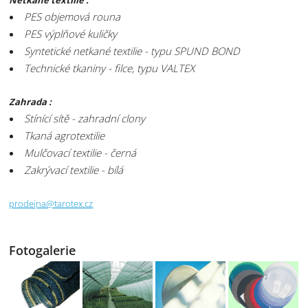
Netkané textilie :
PES objemová rouna
PES výplňové kuličky
Syntetické netkané textilie - typu SPUND BOND
Technické tkaniny - filce, typu VALTEX
Zahrada :
Stínící sítě - zahradní clony
Tkaná agrotextilie
Mulčovací textilie - černá
Zakrývací textilie - bílá
prodejna@tarotex.cz
Fotogalerie