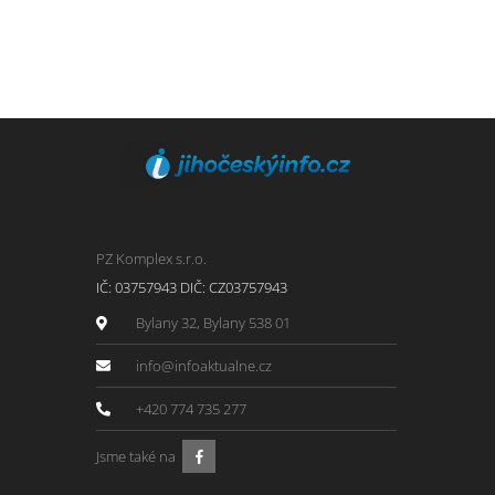
PZ Komplex s.r.o.
IČ: 03757943 DIČ: CZ03757943
Bylany 32, Bylany 538 01
info@infoaktualne.cz
+420 774 735 277
Jsme také na