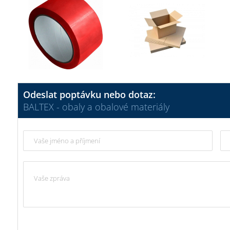
Odeslat poptávku nebo dotaz:
BALTEX - obaly a obalové materiály