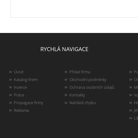
RYCHLÁ NAVIGACE
Úvod
Přidat firmu
Pa
Katalog firem
Obchodní podmínky
Ús
Inzerce
Ochrana osobních údajů
Mo
Práce
Kontakty
Vy
Propagace firmy
Nahlásit chybu
Hr
Reklama
Ji
Li