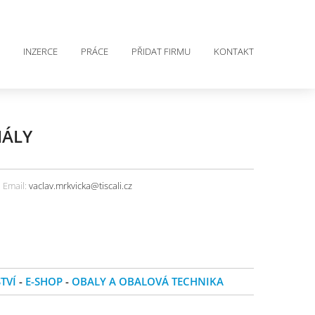
INZERCE
PRÁCE
PŘIDAT FIRMU
KONTAKT
IÁLY
Email:
vaclav.mrkvicka@tiscali.cz
TVÍ
-
E-SHOP
-
OBALY A OBALOVÁ TECHNIKA