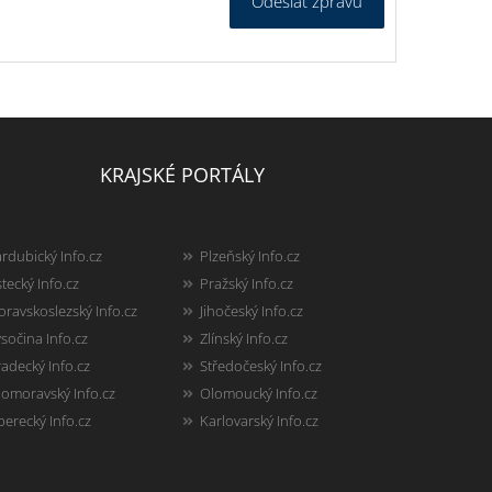
Odeslat zprávu
KRAJSKÉ PORTÁLY
rdubický Info.cz
Plzeňský Info.cz
tecký Info.cz
Pražský Info.cz
ravskoslezský Info.cz
Jihočeský Info.cz
sočina Info.cz
Zlínský Info.cz
adecký Info.cz
Středočeský Info.cz
homoravský Info.cz
Olomoucký Info.cz
berecký Info.cz
Karlovarský Info.cz