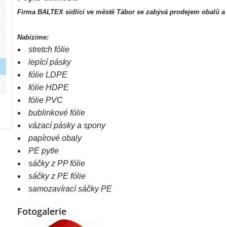
Firma BALTEX sídlící ve městě Tábor se zabývá prodejem obalů a 
Nabízíme:
stretch fólie
lepící pásky
fólie LDPE
fólie HDPE
fólie PVC
bublinkové fólie
vázací pásky a spony
papírové obaly
PE pytle
sáčky z PP fólie
sáčky z PE fólie
samozavírací sáčky PE
Fotogalerie