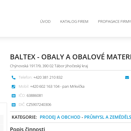
ÚVOD
KATALOG FIREM
PROPAGACE FIRMY
BALTEX - OBALY A OBALOVÉ MATER
Chýnovská 1917/9, 390 02 Tábor Jihočeský kraj
Telefon:
+420 381 210 832
Mobil:
+420 602 163 104 - pan Mrkvička
IČO:
63886081
DIČ:
CZ5907240306
KATEGORIE:
PRODEJ A OBCHOD
-
PRŮMYSL A ZEMĚDĚLS
Popis činnosti