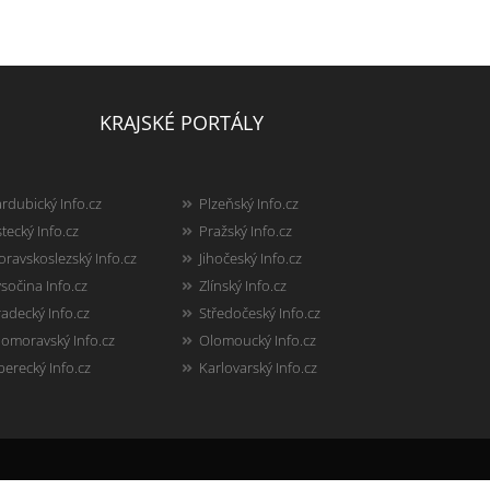
KRAJSKÉ PORTÁLY
rdubický Info.cz
Plzeňský Info.cz
tecký Info.cz
Pražský Info.cz
ravskoslezský Info.cz
Jihočeský Info.cz
sočina Info.cz
Zlínský Info.cz
adecký Info.cz
Středočeský Info.cz
homoravský Info.cz
Olomoucký Info.cz
berecký Info.cz
Karlovarský Info.cz