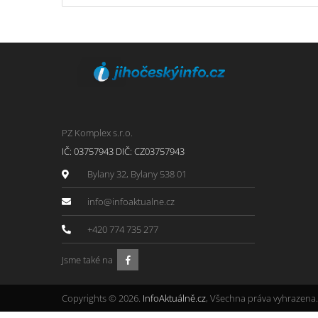
PZ Komplex s.r.o.
IČ: 03757943 DIČ: CZ03757943
Bylany 32, Bylany 538 01
info@infoaktualne.cz
+420 774 735 277
Jsme také na
Copyrights © 2026.
InfoAktuálně.cz
, Všechna práva vyhrazena.