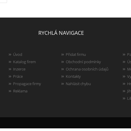
RYCHLÁ NAVIGACE
Úvod
Přidat firmu
Pa
Katalog firem
Obchodní podmínky
Ús
Inzerce
Ochrana osobních údajů
Mo
Práce
Kontakty
Vy
Propagace firmy
Nahlásit chybu
Hr
Reklama
Ji
Li