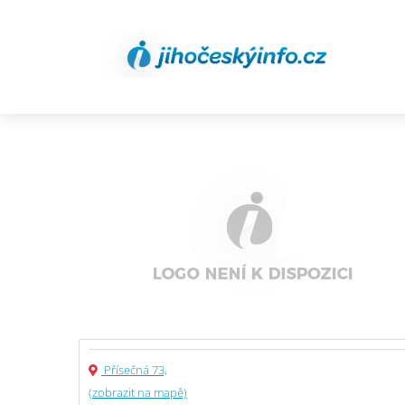
Přísečná 73,
(zobrazit na mapě)