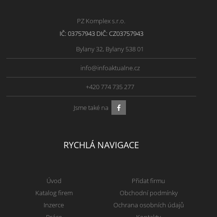
PZ Komplex s.r.o.
IČ: 03757943 DIČ: CZ03757943
Bylany 32, Bylany 538 01
info@infoaktualne.cz
+420 774 735 277
Jsme také na
RYCHLÁ NAVIGACE
Úvod
Přidat firmu
Katalog firem
Obchodní podmínky
Inzerce
Ochrana osobních údajů