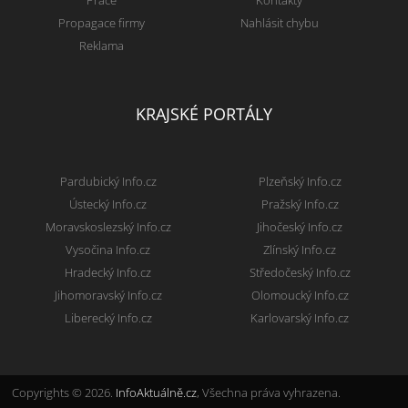
Práce
Kontakty
Propagace firmy
Nahlásit chybu
Reklama
KRAJSKÉ PORTÁLY
Pardubický Info.cz
Plzeňský Info.cz
Ústecký Info.cz
Pražský Info.cz
Moravskoslezský Info.cz
Jihočeský Info.cz
Vysočina Info.cz
Zlínský Info.cz
Hradecký Info.cz
Středočeský Info.cz
Jihomoravský Info.cz
Olomoucký Info.cz
Liberecký Info.cz
Karlovarský Info.cz
Copyrights © 2026.
InfoAktuálně.cz
, Všechna práva vyhrazena.